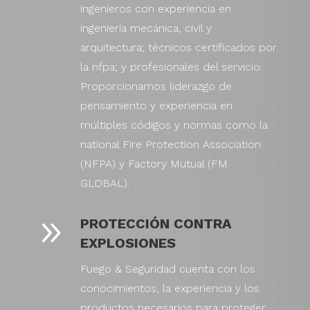
ingenieros con experiencia en
ingeniería mecánica, civil y
arquitectura; técnicos certificados por
la nfpa; y profesionales del servicio.
Proporcionamos liderazgo de
pensamiento y experiencia en
múltiples códigos y normas como la
national Fire Protection Association
(NFPA) y Factory Mutual (FM
GLOBAL).
9
PROTECCIÓN CONTRA
EXPLOSIONES
Fuego & Seguridad cuenta con los
conocimientos, la experiencia y los
productos necesarios para proteger